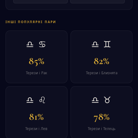
ІНШІ ПОПУЛЯРНІ ПАРИ
♎ ♋
♎ ♊
85%
82%
Терези і Рак
Терези і Близнята
♎ ♌
♎ ♉
81%
78%
Терези і Лев
Терези і Телець