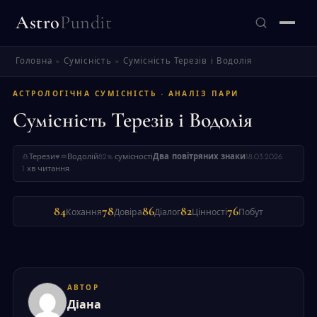
Astro
Pundit
Головна
»
Сумісність
»
Сумісність Терезів і Водолія
ЗНАЙТИ
АСТРОЛОГІЧНА СУМІСНІСТЬ · АНАЛІЗ ПАРИ
Сумісність Терезів і Водолія
♎
Терези
♥
♒
Водолій
82% сумісності
Два повітряних знаки
18.03.2026
1 хв читання
84
78
86
82
76
Кохання
Довіра
Діалог
Цінності
Побут
АВТОР
Діана