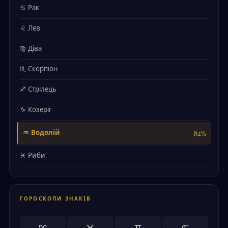
♋ Рак
♌ Лев
♍ Діва
♏ Скорпіон
♐ Стрілець
♑ Козеріг
82%
♒ Водолій
♓ Риби
ГОРОСКОПИ ЗНАКІВ