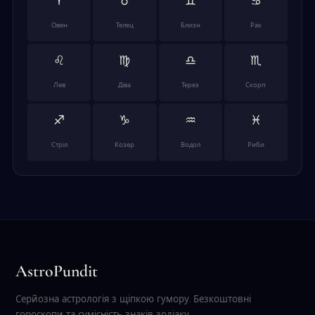
♈
♉
♊
♋
Овен
Телец
Близн
Рак
♌
♍
♎
♏
Лев
Діва
Терез
Скорп
♐
♑
♒
♓
Стріл
Козер
Водол
Риби
AstroPundit
Серйозна астрологія з щіпкою гумору. Безкоштовні