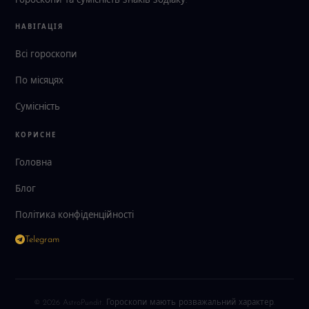
гороскопи та сумісність знаків зодіаку.
НАВІГАЦІЯ
Всі гороскопи
По місяцях
Сумісність
КОРИСНЕ
Головна
Блог
Політика конфіденційності
Telegram
© 2026 AstroPundit. Гороскопи мають розважальний характер.