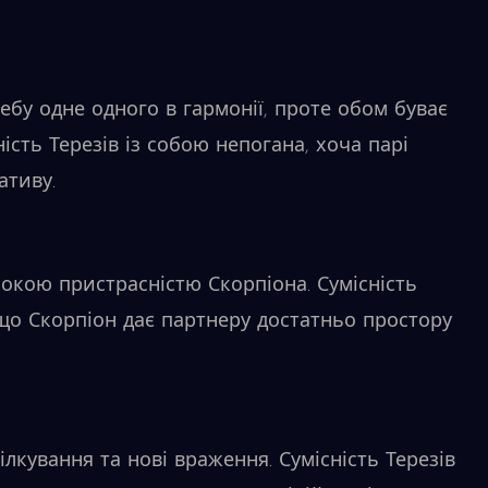
ебу одне одного в гармонії, проте обом буває
ість Терезів із собою непогана, хоча парі
ативу.
бокою пристрасністю Скорпіона. Сумісність
кщо Скорпіон дає партнеру достатньо простору
лкування та нові враження. Сумісність Терезів