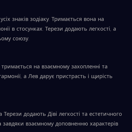
усіх знаків зодіаку. Тримається вона на
онії в стосунках. Терези додають легкості, а
ьому союзу.
м тримається на взаємному захопленні та
армонії, а Лев дарує пристрасть і щирість
а Терези додають Діві легкості та естетичного
ша завдяки взаємному доповненню характерів