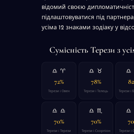
відомий своєю дипломатичніст
підлаштовуватися під партнера,
усіма 12 знаками зодіаку у відс
Сумісність Терези з ус
♎ ♈
♎ ♉
♎
72%
78%
8
Терези і Овен
Терези і Телець
Терези і 
♎ ♎
♎ ♏
♎
70%
70%
7
Терези і Терези
Терези і Скорпіон
Терези і 