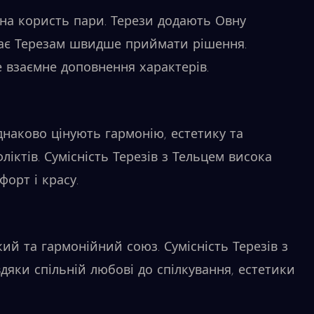
 на користь пари. Терези додають Овну
гає Терезам швидше приймати рішення.
е взаємне доповнення характерів.
наково цінують гармонію, естетику та
іктів. Сумісність Терезів з Тельцем висока
орт і красу.
ий та гармонійний союз. Сумісність Терезів з
яки спільній любові до спілкування, естетики