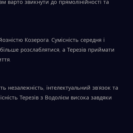
зам варто звикнути до прямолінійності та
йозністю Козерога. Сумісність середня і
 більше розслаблятися, а Терезів приймати
ття.
ть незалежність, інтелектуальний зв’язок та
існість Терезів з Водолієм висока завдяки