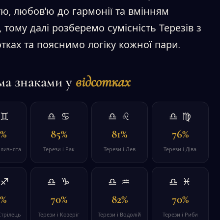
ю, любов'ю до гармонії та вмінням
 тому далі розберемо сумісність Терезів з
отках та пояснимо логіку кожної пари.
іма знаками у
відсотках
 ♊
♎ ♋
♎ ♌
♎ ♍
2%
85%
81%
76%
Близнята
Терези і Рак
Терези і Лев
Терези і Діва
 ♐
♎ ♑
♎ ♒
♎ ♓
0%
70%
82%
70%
Стрілець
Терези і Козеріг
Терези і Водолій
Терези і Риби