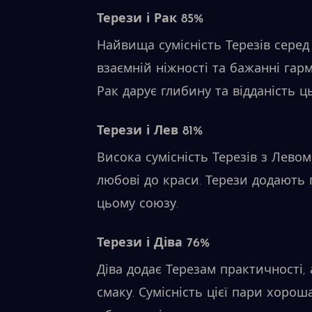
Терези і Рак 85%
Найвища сумісність Терезів серед 
взаємній ніжності та бажанні гарм
Рак дарує глибину та відданість ц
Терези і Лев 81%
Висока сумісність Терезів з Лево
любові до краси. Терези додають г
цьому союзу.
Терези і Діва 76%
Діва додає Терезам практичності, 
смаку. Сумісність цієї пари хоро