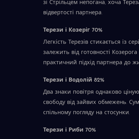
зі Стрільцем непогана, хоча Тере
відвертості партнера.
Терези і Козеріг 70%
Легкість Терезів стикається із сер
залежить від готовності Козерога
практичний підхід партнера до жи
Терези і Водолій 82%
Два знаки повітря однаково ціную
свободу від зайвих обмежень. Сум
спільному погляду на стосунки.
Терези і Риби 70%