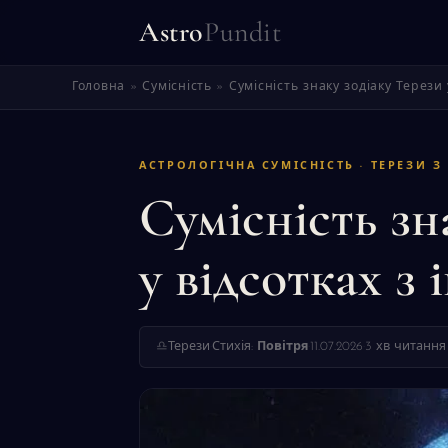
Astro
Pundit
Головна
»
Сумісність
»
Сумісність знаку зодіаку Терези
АСТРОЛОГІЧНА СУМІСНІСТЬ · ТЕРЕЗИ З
Сумісність зн
у відсотках з
♎
Терези
·
Стихія:
Повітря
·
11.07.2026
·
3 хв читання