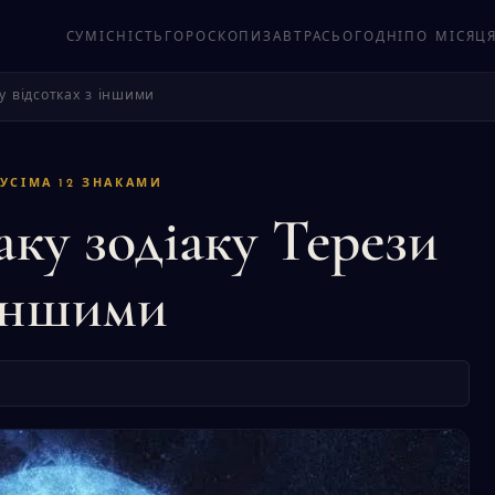
СУМІСНІСТЬ
ГОРОСКОПИ
ЗАВТРА
СЬОГОДНІ
ПО МІСЯЦ
 у відсотках з іншими
 УСІМА 12 ЗНАКАМИ
аку зодіаку Терези
 іншими