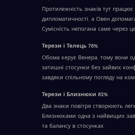
Протилежність знаків тут працює
дипломатичності, а Овен допома
Сумісність непогана саме через ц
Терези і Телець 78%
Обома керує Венера, тому вони од
затишні стосунки без зайвих конфл
завдяки спільному погляду на комф
Терези і Близнюки 82%
Два знаки повітря створюють легк
Близнюками одна з найвищих завд
та балансу в стосунках.