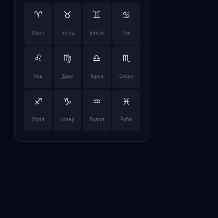
♈
♉
♊
♋
Овен
Телец
Близн
Рак
♌
♍
♎
♏
Лев
Діва
Терез
Скорп
♐
♑
♒
♓
Стріл
Козер
Водол
Риби