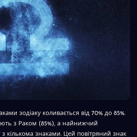
аками зодіаку коливається від 70% до 85%.
ють з Раком (85%), а найнижчий
у з кількома знаками. Цей повітряний знак