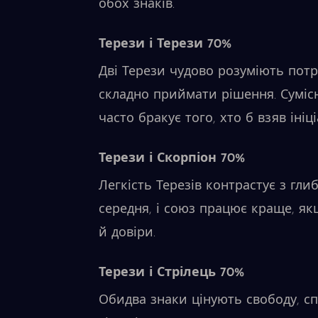
обох знаків.
Терези і Терези 70%
Дві Терези чудово розуміють потр
складно приймати рішення. Сумісн
часто бракує того, хто б взяв ініці
Терези і Скорпіон 70%
Легкість Терезів контрастує з гли
середня, і союз працює краще, я
й довіри.
Терези і Стрілець 70%
Обидва знаки цінують свободу, спі