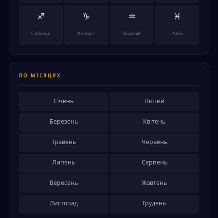
♐
♑
♒
♓
Стрілець
Козеріг
Водолій
Риби
ПО МІСЯЦЯХ
Січень
Лютий
Березень
Квітень
Травень
Червень
Липень
Серпень
Вересень
Жовтень
Листопад
Грудень