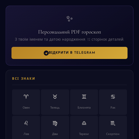
✨
Персональний PDF гороскоп
З твоїм іменем та датою народження. 12 сторінок деталей.
ВІДКРИТИ В TELEGRAM
ВСІ ЗНАКИ
♈
♉
♊
♋
Овен
Телець
Близнята
Рак
♌
♍
♎
♏
Лев
Діва
Терези
Скорпіон