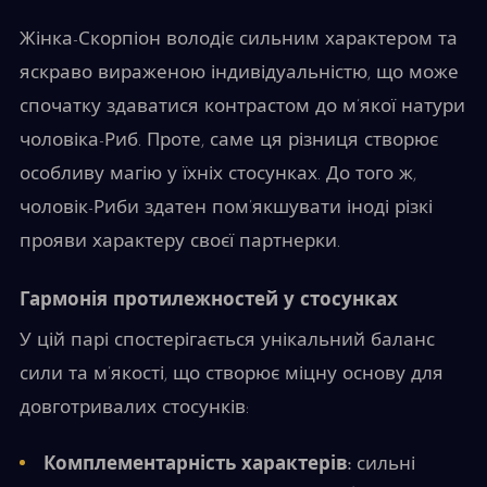
Жінка-Скорпіон володіє сильним характером та
яскраво вираженою індивідуальністю, що може
спочатку здаватися контрастом до м’якої натури
чоловіка-Риб. Проте, саме ця різниця створює
особливу магію у їхніх стосунках. До того ж,
чоловік-Риби здатен пом’якшувати іноді різкі
прояви характеру своєї партнерки.
Гармонія протилежностей у стосунках
У цій парі спостерігається унікальний баланс
сили та м’якості, що створює міцну основу для
довготривалих стосунків:
Комплементарність характерів:
сильні