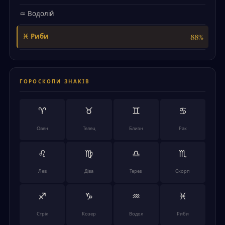
♒ Водолій
88%
♓ Риби
ГОРОСКОПИ ЗНАКІВ
♈
♉
♊
♋
Овен
Телец
Близн
Рак
♌
♍
♎
♏
Лев
Діва
Терез
Скорп
♐
♑
♒
♓
Стріл
Козер
Водол
Риби