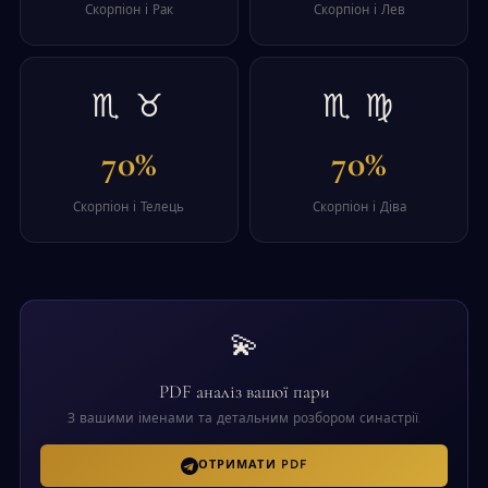
Скорпіон і Рак
Скорпіон і Лев
♏ ♉
♏ ♍
70%
70%
Скорпіон і Телець
Скорпіон і Діва
💫
PDF аналіз вашої пари
З вашими іменами та детальним розбором синастрії.
ОТРИМАТИ PDF