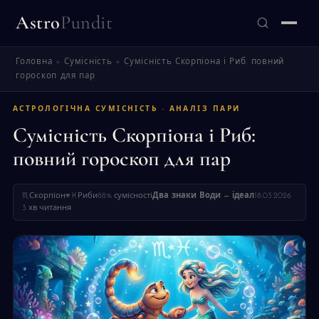
Astro
Pundit
Головна
»
Сумісність
»
Сумісність Скорпіона і Риб: повний
ЗНАЙТИ
гороскоп для пар
АСТРОЛОГІЧНА СУМІСНІСТЬ · АНАЛІЗ ПАРИ
Сумісність Скорпіона і Риб:
повний гороскоп для пар
♏
Скорпіон
♥
♓
Риби
88% сумісності
Два знаки Води — ідеал
18.03.2026
3 хв читання