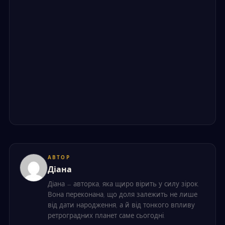
АВТОР
Діана
Діана — авторка, яка щиро вірить у силу зірок.
Вона переконана, що доля залежить не лише
від дати народження, а й від тонкого впливу
ретроградних планет саме сьогодні.