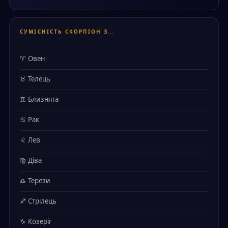
СУМІСНІСТЬ СКОРПІОН З...
♈ Овен
♉ Телець
♊ Близнята
♋ Рак
♌ Лев
♍ Діва
♎ Терези
♐ Стрілець
♑ Козеріг