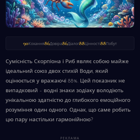
90
86
86
88
88
Кохання
Довіра
Діалог
Цінності
Побут
Сумісність Скорпіона і Риб являє собою майже
ідеальний союз двох стихій Води, який
оцінюється у вражаючі 88%. Цей показник не
випадковий – водні знаки зодіаку володіють
унікальною здатністю до глибокого емоційного
розуміння один одного. Однак, що саме робить
цю пару настільки гармонійною?
РЕКЛАМА