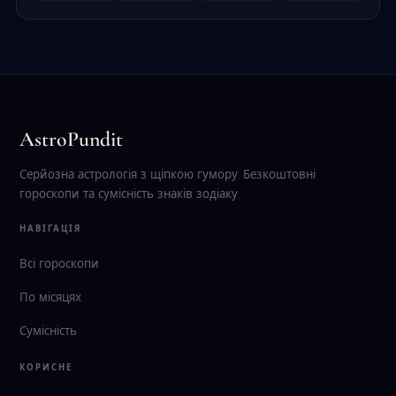
AstroPundit
Серйозна астрологія з щіпкою гумору. Безкоштовні
гороскопи та сумісність знаків зодіаку.
НАВІГАЦІЯ
Всі гороскопи
По місяцях
Сумісність
КОРИСНЕ