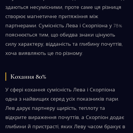
здаються несумісними, проте саме ця різниця
створює магнетичне притяжіння між
партнерами. Сумісність Лева і Скорпіона у 78%
пояснюється тим, що обидва знаки цінують
силу характеру, відданість та глибину почуттів,
хоча виявляють це по-різному.
Кохання 80%
У сфері кохання сумісність Лева і Скорпіона
одна з найвищих серед усіх показників пари.
Лев дарує партнеру щирість, теплоту та
відкрите вираження почуттів, а Скорпіон додає
глибини й пристрасті, яких Леву часом бракує в