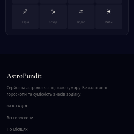
♐
♑
♒
♓
Стріл
Козер
Водол
Риби
AstroPundit
Серйозна астрологія з щіпкою гумору. Безкоштовні
гороскопи та сумісність знаків зодіаку.
НАВІГАЦІЯ
Всі гороскопи
По місяцях