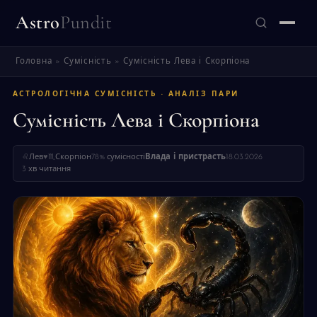
Astro
Pundit
Головна
»
Сумісність
»
Сумісність Лева і Скорпіона
ЗНАЙТИ
АСТРОЛОГІЧНА СУМІСНІСТЬ · АНАЛІЗ ПАРИ
Сумісність Лева і Скорпіона
♌
Лев
♥
♏
Скорпіон
78% сумісності
Влада і пристрасть
18.03.2026
3 хв читання