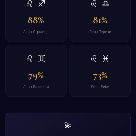
♌ ♐
♌ ♎
88%
81%
Лев і Стрілець
Лев і Терези
♌ ♊
♌ ♓
79%
73%
Лев і Близнята
Лев і Риби
💫