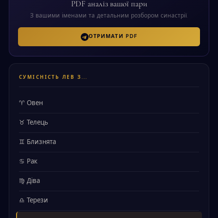
PDF аналіз вашої пари
З вашими іменами та детальним розбором синастрії.
ОТРИМАТИ PDF
СУМІСНІСТЬ ЛЕВ З...
♈ Овен
♉ Телець
♊ Близнята
♋ Рак
♍ Діва
♎ Терези