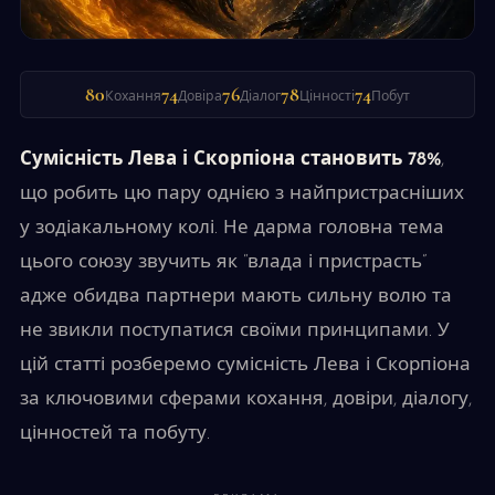
80
74
76
78
74
Кохання
Довіра
Діалог
Цінності
Побут
Сумісність Лева і Скорпіона становить 78%
,
що робить цю пару однією з найпристрасніших
у зодіакальному колі. Не дарма головна тема
цього союзу звучить як “влада і пристрасть”
адже обидва партнери мають сильну волю та
не звикли поступатися своїми принципами. У
цій статті розберемо сумісність Лева і Скорпіона
за ключовими сферами кохання, довіри, діалогу,
цінностей та побуту.