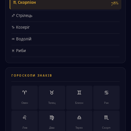
78%
♏ Скорпіон
♐ Стрілець
♑ Козеріг
♒ Водолій
♓ Риби
ГОРОСКОПИ ЗНАКІВ
♈
♉
♊
♋
Овен
Телец
Близн
Рак
♌
♍
♎
♏
Лев
Діва
Терез
Скорп