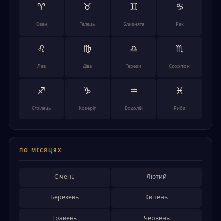
♈
♉
♊
♋
Овен
Телець
Близнята
Рак
♌
♍
♎
♏
Лев
Діва
Терези
Скорпіон
♐
♑
♒
♓
Стрілець
Козеріг
Водолій
Риби
ПО МІСЯЦЯХ
Січень
Лютий
Березень
Квітень
Травень
Червень