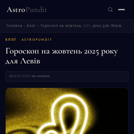
Astro
Pundit
Головна
»
Блог
»
Гороскоп на жовтень 2025 року для Левів
ЗНАЙТИ
БЛОГ · ASTROPUNDIT
Гороскоп на жовтень 2025 року
для Левів
📅
08.09.2025
4 хв читання