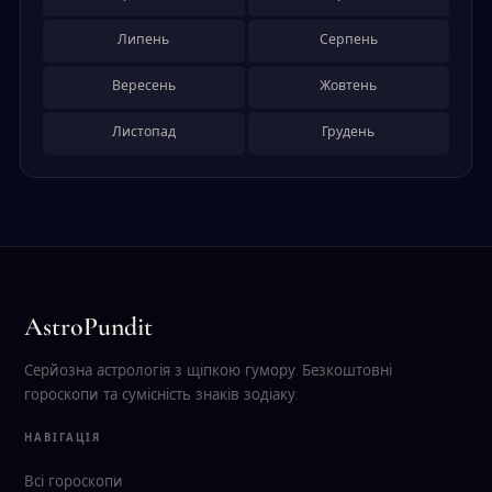
Липень
Серпень
Вересень
Жовтень
Листопад
Грудень
AstroPundit
Серйозна астрологія з щіпкою гумору. Безкоштовні
гороскопи та сумісність знаків зодіаку.
НАВІГАЦІЯ
Всі гороскопи