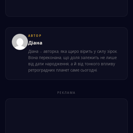
АВТОР
Діана
Діана — авторка, яка щиро вірить у силу зірок.
Вона переконана, що доля залежить не лише
від дати народження, а й від тонкого впливу
ретроградних планет саме сьогодні.
РЕКЛАМА