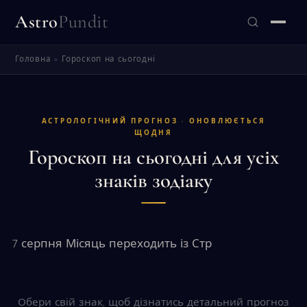
Astro
Pundit
Головна
»
Гороскоп на сьогодні
ЗНАЙТИ
АСТРОЛОГІЧНИЙ ПРОГНОЗ · ОНОВЛЮЄТЬСЯ
ЩОДНЯ
Гороскоп на сьогодні для усіх
знаків зодіаку
7 серпня Місяць переходить із Стр
Обери свій знак, щоб дізнатись детальний прогноз