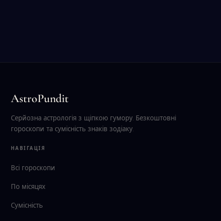
AstroPundit
Серйозна астрологія з щіпкою гумору. Безкоштовні
гороскопи та сумісність знаків зодіаку.
НАВІГАЦІЯ
Всі гороскопи
По місяцях
Сумісність