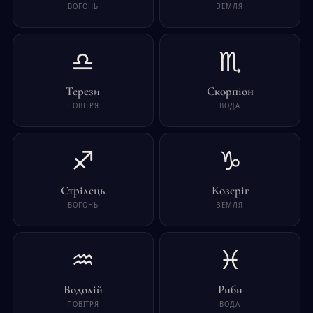
ВОГОНЬ
ЗЕМЛЯ
♎
♏
Терези
Скорпіон
ПОВІТРЯ
ВОДА
♐
♑
Стрілець
Козеріг
ВОГОНЬ
ЗЕМЛЯ
♒
♓
Водолій
Риби
ПОВІТРЯ
ВОДА