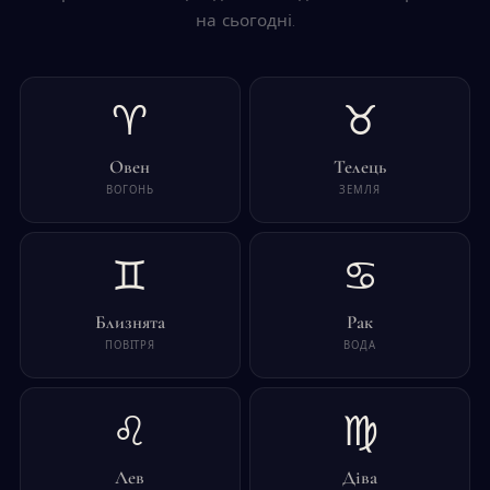
на сьогодні.
♈
♉
Овен
Телець
ВОГОНЬ
ЗЕМЛЯ
♊
♋
Близнята
Рак
ПОВІТРЯ
ВОДА
♌
♍
Лев
Діва