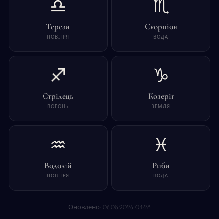
♎
♏
Терези
Скорпіон
ПОВІТРЯ
ВОДА
♐
♑
Стрілець
Козеріг
ВОГОНЬ
ЗЕМЛЯ
♒
♓
Водолій
Риби
ПОВІТРЯ
ВОДА
Оновлено: 06.08.2026 04:28