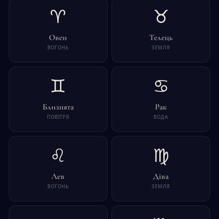
♈
♉
Овен
Телець
ВОГОНЬ
ЗЕМЛЯ
♊
♋
Близнята
Рак
ПОВІТРЯ
ВОДА
♌
♍
Лев
Діва
ВОГОНЬ
ЗЕМЛЯ