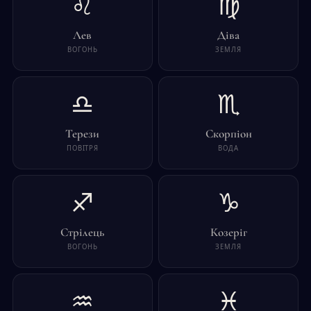
♌
♍
Лев
Діва
ВОГОНЬ
ЗЕМЛЯ
♎
♏
Терези
Скорпіон
ПОВІТРЯ
ВОДА
♐
♑
Стрілець
Козеріг
ВОГОНЬ
ЗЕМЛЯ
♒
♓