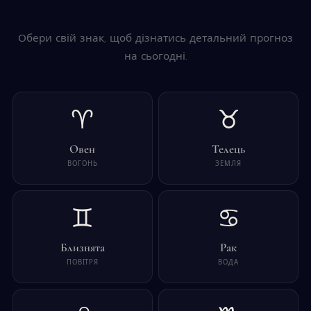
Обери свій знак, щоб дізнатись детальний прогноз
на сьогодні.
♈
♉
Овен
Телець
ВОГОНЬ
ЗЕМЛЯ
♊
♋
Близнята
Рак
ПОВІТРЯ
ВОДА