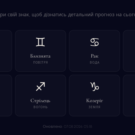
ри свій знак, щоб дізнатись детальний прогноз на сього
♊
♋
Близнята
Рак
ПОВІТРЯ
ВОДА
♐
♑
Стрілець
Козеріг
ВОГОНЬ
ЗЕМЛЯ
Оновлено: 07.08.2026 05:18