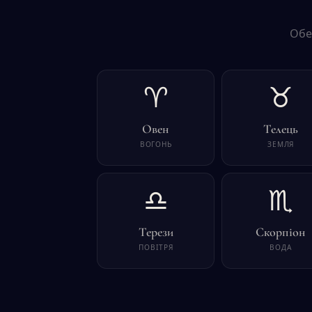
Обе
♈
♉
Овен
Телець
ВОГОНЬ
ЗЕМЛЯ
♎
♏
Терези
Скорпіон
ПОВІТРЯ
ВОДА