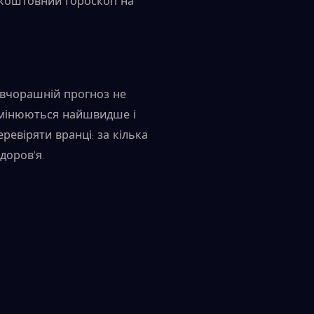
езкоштовний гороскоп на
 вчорашній прогноз не
 змінюються найшвидше і
еревіряти вранці: за кілька
доров'я.