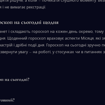
 діяти рішуче, а коли — почекати слушного моменту. Б
і не вимагає реєстрації.
оскоп на сьогодні щодня
анет і складають гороскоп на кожен день окремо, тому
дня. Щоденний гороскоп враховує аспекти Місяця, які
стрій і дрібні події дня. Гороскоп на сьогодні зручно п
звернути увагу — на роботі, у стосунках чи в питаннях з
п на сьогодні?
товний?