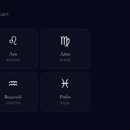
дні.
♌
♍
Лев
Діва
ВОГОНЬ
ЗЕМЛЯ
♒
♓
Водолій
Риби
ПОВІТРЯ
ВОДА