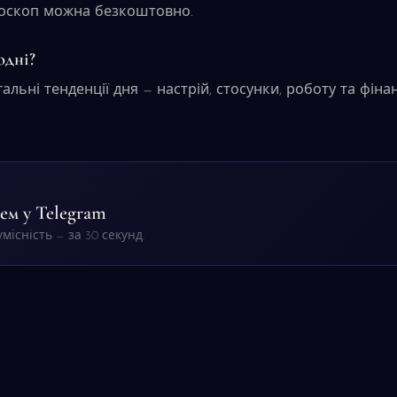
роскоп можна безкоштовно.
одні?
альні тенденції дня — настрій, стосунки, роботу та фін
ем у Telegram
місність — за 30 секунд.