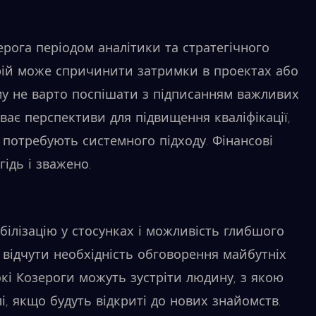
ерога періодом аналітики та стратегічного
рій може спричинити затримки в проектах або
му не варто поспішати з підписанням важливих
иває перспективи для підвищення кваліфікації,
о потребують системного підходу. Фінансові
ідь і зважено.
абілізацію у стосунках і можливість глибшого
 відчути необхідність обговорення майбутніх
окі Козероги можуть зустріти людину, з якою
лі, якщо будуть відкриті до нових знайомств.