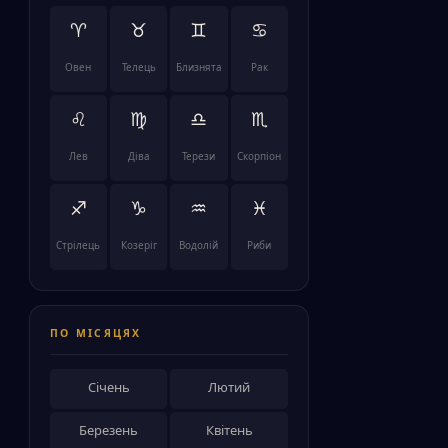
♈
♉
♊
♋
Овен
Телець
Близнята
Рак
♌
♍
♎
♏
Лев
Діва
Терези
Скорпіон
♐
♑
♒
♓
Стрілець
Козеріг
Водолій
Риби
ПО МІСЯЦЯХ
Січень
Лютий
Березень
Квітень