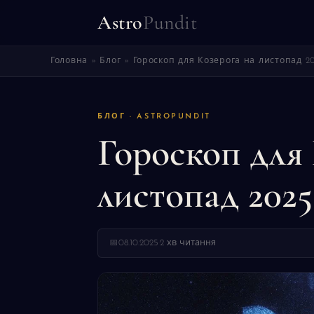
Astro
Pundit
Головна
»
Блог
»
Гороскоп для Козерога на листопад 2
БЛОГ · ASTROPUNDIT
Гороскоп для
листопад 2025
📅
08.10.2025
·
2 хв читання