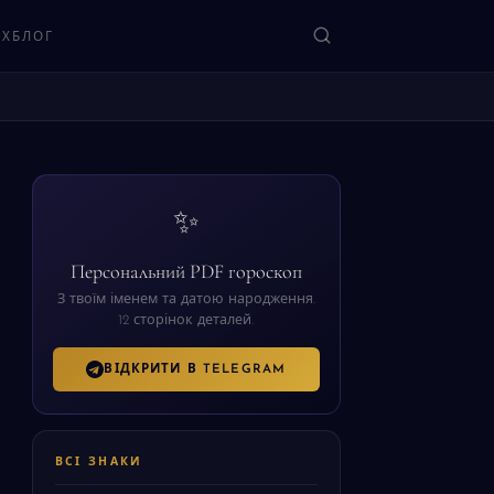
ЯХ
БЛОГ
ЗНАЙТИ
✨
Персональний PDF гороскоп
З твоїм іменем та датою народження.
12 сторінок деталей.
ВІДКРИТИ В TELEGRAM
ВСІ ЗНАКИ