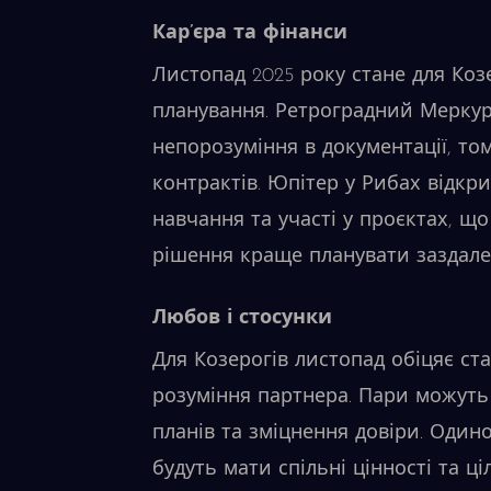
Кар’єра та фінанси
Листопад 2025 року стане для Коз
планування. Ретроградний Мерку
непорозуміння в документації, то
контрактів. Юпітер у Рибах відкр
навчання та участі у проєктах, щ
рішення краще планувати заздалег
Любов і стосунки
Для Козерогів листопад обіцяє ст
розуміння партнера. Пари можуть
планів та зміцнення довіри. Один
будуть мати спільні цінності та ці