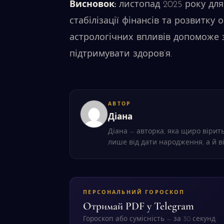
Висновок:
листопад 2025 року для
стабілізації фінансів та розвитку
астрологічних впливів допоможе з
підтримувати здоров’я.
АВТОР
Діана
Діана — авторка, яка щиро вірить
лише від дати народження, а й в
ПЕРСОНАЛЬНИЙ ГОРОСКОП
Отримай PDF у Telegram
Гороскоп або сумісність — за 30 секунд.