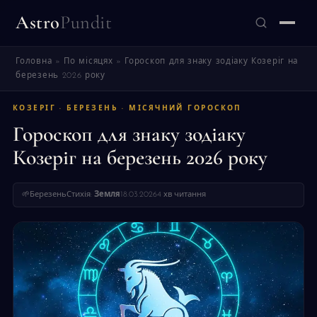
Astro
Pundit
Головна
»
По місяцях
»
Гороскоп для знаку зодіаку Козеріг на
ЗНАЙТИ
березень 2026 року
КОЗЕРІГ · БЕРЕЗЕНЬ · МІСЯЧНИЙ ГОРОСКОП
Гороскоп для знаку зодіаку
Козеріг на березень 2026 року
🌱
Березень
Стихія:
Земля
18.03.2026
4 хв читання