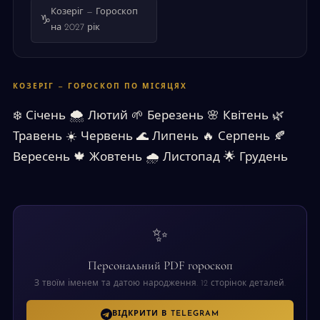
Козеріг — Гороскоп
♑
на 2027 рік
КОЗЕРІГ — ГОРОСКОП ПО МІСЯЦЯХ
❄️
Січень
🌨
Лютий
🌱
Березень
🌸
Квітень
🌿
Травень
☀️
Червень
🌊
Липень
🔥
Серпень
🍂
Вересень
🍁
Жовтень
🌧
Листопад
🌟
Грудень
✨
Персональний PDF гороскоп
З твоїм іменем та датою народження. 12 сторінок деталей.
ВІДКРИТИ В TELEGRAM