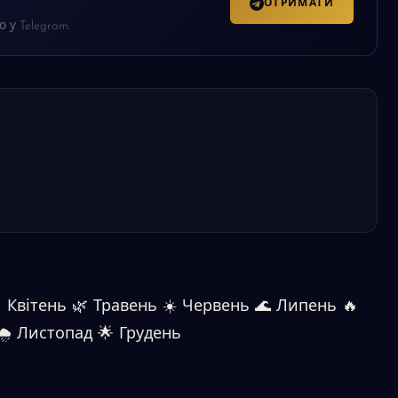
ОТРИМАТИ
 у Telegram.

Квітень
🌿
Травень
☀️
Червень
🌊
Липень
🔥
🌧
Листопад
🌟
Грудень