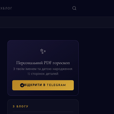
ЯХ
БЛОГ
ЗНАЙТИ
✨
Персональний PDF гороскоп
З твоїм іменем та датою народження.
12 сторінок деталей.
ВІДКРИТИ В TELEGRAM
З БЛОГУ