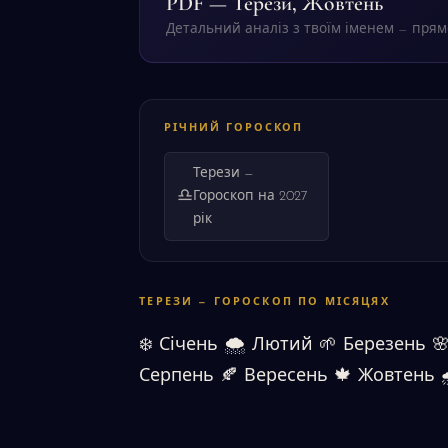
PDF — Терези, Жовтень
Детальний аналіз з твоїм іменем — прямо
РІЧНИЙ ГОРОСКОП
Терези —
♎
Гороскоп на 2027
рік
ТЕРЕЗИ — ГОРОСКОП ПО МІСЯЦЯХ
❄️
Січень
🌨
Лютий
🌱
Березень

Серпень
🍂
Вересень
🍁
Жовтень