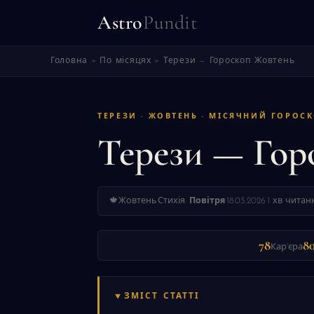
Astro
Pundit
Головна
»
По місяцях
»
Терези — Гороскоп Жовтень
ТЕРЕЗИ · ЖОВТЕНЬ · МІСЯЧНИЙ ГОРОС
Терези — Гор
🍁
Жовтень
·
Стихія:
Повітря
·
18.03.2026
·
1 хв читан
78
8
Кар'єра
ЗМІСТ СТАТТІ