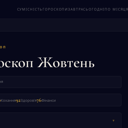
СУМІСНІСТЬ
ГОРОСКОПИ
ЗАВТРА
СЬОГОДНІ
ПО МІСЯЦ
КОП
оскоп Жовтень
ня
0
92
76
Кохання
Здоров'я
Фінанси