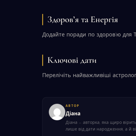
Здоров’я та Енергія
Додайте поради по здоров’ю для 
Ключові дати
Перелічіть найважливіші астролог
АВТОР
Діана
Діана — авторка, яка щиро вірить
лише від дати народження, а й в