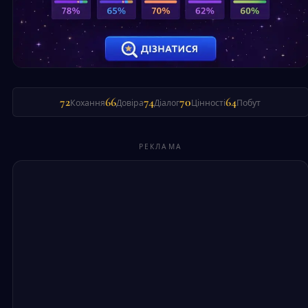
72
66
74
70
64
Кохання
Довіра
Діалог
Цінності
Побут
РЕКЛАМА