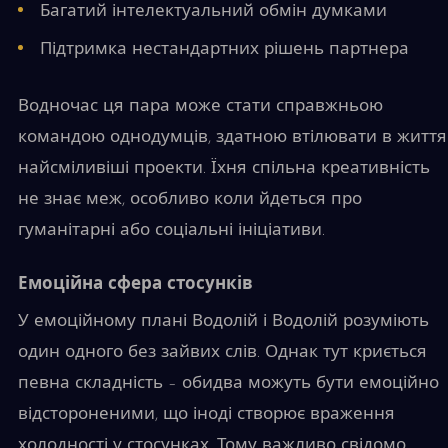
Багатий інтелектуальний обмін думками
Підтримка нестандартних рішень партнера
Водночас ця пара може стати справжньою
командою однодумців, здатною втілювати в життя
найсміливіші проекти. Їхня спільна креативність
не знає меж, особливо коли йдеться про
гуманітарні або соціальні ініціативи.
Емоційна сфера стосунків
У емоційному плані Водолій і Водолій розуміють
один одного без зайвих слів. Однак тут криється
певна складність – обидва можуть бути емоційно
відстороненими, що іноді створює враження
холодності у стосунках. Тому важливо свідомо