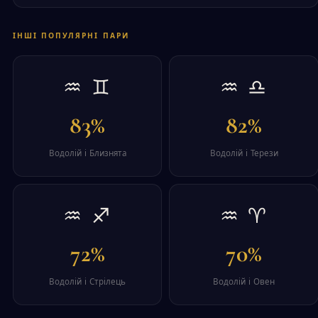
ІНШІ ПОПУЛЯРНІ ПАРИ
♒ ♊
♒ ♎
83%
82%
Водолій і Близнята
Водолій і Терези
♒ ♐
♒ ♈
72%
70%
Водолій і Стрілець
Водолій і Овен