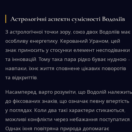
Астрологічні аспекти сумісності Водоліїв
З астрологічної точки зору, союз двох Водоліїв має
особливу енергетику. Керований Ураном, цей
знак приносить у стосунки елемент несподіванки
та інновацій. Тому така пара рідко буває нудною –
навпаки, їхнє життя сповнене цікавих поворотів
та відкриттів.
Насамперед, варто розуміти, що Водолій належит
до фіксованих знаків, що означає певну впертість
у поглядах. Коли два такі характери стикаються,
можливі конфлікти через небажання поступатися.
Однак їхня повітряна природа допомагає