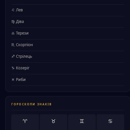
♌ Лев
♍ Діва
♎ Терези
♏ Скорпіон
♐ Стрілець
♑ Козеріг
♓ Риби
ГОРОСКОПИ ЗНАКІВ
♈
♉
♊
♋