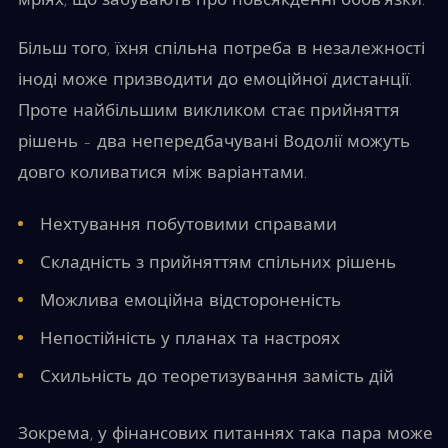
мріях, що забувають про повсякденні обов’язки.
Більш того, їхня спільна потреба в незалежності
іноді може призводити до емоційної дистанції.
Проте найбільшим викликом стає прийняття
рішень – два непередбачувані Водолії можуть
довго коливатися між варіантами.
Нехтування побутовими справами
Складність з прийняттям спільних рішень
Можлива емоційна відстороненість
Непостійність у планах та настроях
Схильність до теоретизування замість дій
Зокрема, у фінансових питаннях така пара може