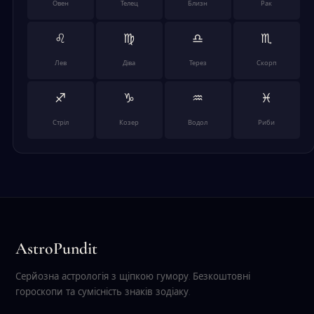
Овен
Телец
Близн
Рак
♌
♍
♎
♏
Лев
Діва
Терез
Скорп
♐
♑
♒
♓
Стріл
Козер
Водол
Риби
AstroPundit
Серйозна астрологія з щіпкою гумору. Безкоштовні
гороскопи та сумісність знаків зодіаку.