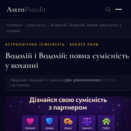
Astro
Pundit
Головна
»
Сумісність
»
Водолій і Водолій: повна сумісність у
ЗНАЙТИ
коханні
АСТРОЛОГІЧНА СУМІСНІСТЬ · АНАЛІЗ ПАРИ
Водолій і Водолій: повна сумісність
у коханні
♒
Водолій
♥
♒
Водолій
70% сумісності
Два революціонери
18.03.2026
5 хв читання