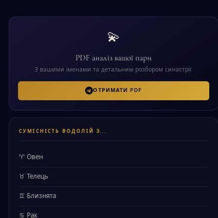
💫
PDF аналіз вашої пари
З вашими іменами та детальним розбором синастрії.
ОТРИМАТИ PDF
СУМІСНІСТЬ ВОДОЛІЙ З...
♈ Овен
♉ Телець
♊ Близнята
♋ Рак