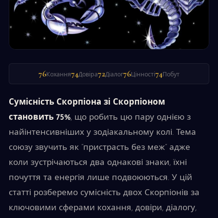
76
74
72
76
74
Кохання
Довіра
Діалог
Цінності
Побут
Сумісність Скорпіона зі Скорпіоном
становить 75%
, що робить цю пару однією з
найінтенсивніших у зодіакальному колі. Тема
союзу звучить як “пристрасть без меж” адже
коли зустрічаються два однакові знаки, їхні
почуття та енергія лише подвоюються. У цій
статті розберемо сумісність двох Скорпіонів за
ключовими сферами кохання, довіри, діалогу,