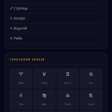
♐ Стрілець
♑ Козеріг
♒ Водолій
♓ Риби
ГОРОСКОПИ ЗНАКІВ
♈
♉
♊
♋
Овен
Телец
Близн
Рак
♌
♍
♎
♏
Лев
Діва
Терез
Скорп