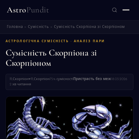
Astro
Pundit
Головна
»
Сумісність
»
Сумісність Скорпіона зі Скорпіоном
ЗНАЙТИ
АСТРОЛОГІЧНА СУМІСНІСТЬ · АНАЛІЗ ПАРИ
Сумісність Скорпіона зі
Скорпіоном
♏
Скорпіон
♥
♏
Скорпіон
75% сумісності
Пристрасть без меж
18.03.2026
2 хв читання