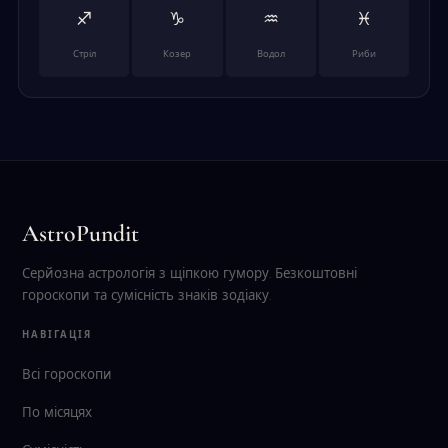
♐
♑
♒
♓
Стріл
Козер
Водол
Риби
AstroPundit
Серйозна астрологія з щіпкою гумору. Безкоштовні
гороскопи та сумісність знаків зодіаку.
НАВІГАЦІЯ
Всі гороскопи
По місяцях