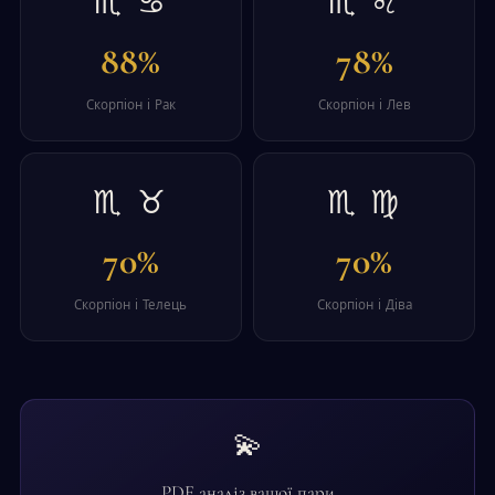
♏ ♋
♏ ♌
88%
78%
Скорпіон і Рак
Скорпіон і Лев
♏ ♉
♏ ♍
70%
70%
Скорпіон і Телець
Скорпіон і Діва
💫
PDF аналіз вашої пари