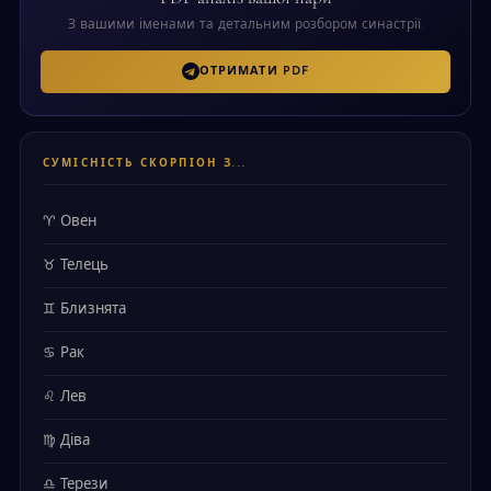
З вашими іменами та детальним розбором синастрії.
ОТРИМАТИ PDF
СУМІСНІСТЬ СКОРПІОН З...
♈ Овен
♉ Телець
♊ Близнята
♋ Рак
♌ Лев
♍ Діва
♎ Терези