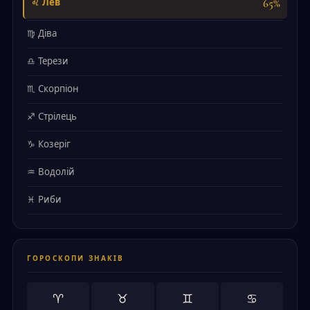
65%
♌ Лев
♍ Діва
♎ Терези
♏ Скорпіон
♐ Стрілець
♑ Козеріг
♒ Водолій
♓ Риби
ГОРОСКОПИ ЗНАКІВ
♈
♉
♊
♋