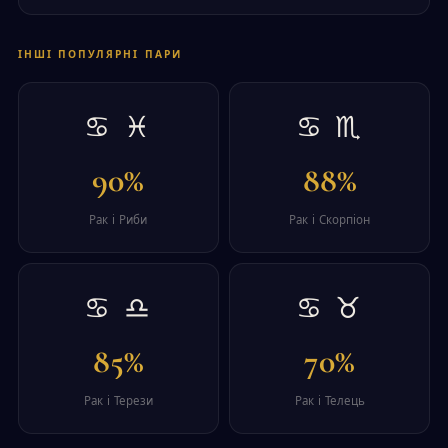
ІНШІ ПОПУЛЯРНІ ПАРИ
♋ ♓
♋ ♏
90%
88%
Рак і Риби
Рак і Скорпіон
♋ ♎
♋ ♉
85%
70%
Рак і Терези
Рак і Телець