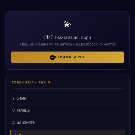
💫
PDF аналіз вашої пари
З вашими іменами та детальним розбором синастрії.
ОТРИМАТИ PDF
СУМІСНІСТЬ РАК З...
♈ Овен
♉ Телець
♊ Близнята