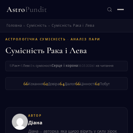
Astro
Pundit
Головна
»
Сумісність
»
Сумісність Рака і Лева
ЗНАЙТИ
АСТРОЛОГІЧНА СУМІСНІСТЬ · АНАЛІЗ ПАРИ
Сумісність Рака і Лева
♋
Рак
♥
♌
Лев
65% сумісності
Серце і корона
18.03.2026
1 хв читання
66
62
64
66
62
Кохання
Довіра
Діалог
Цінності
Побут
АВТОР
Діана
Діана — авторка, яка щиро вірить у силу зірок.