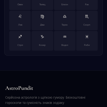
Овен
Телец
Близн
Рак
♌
♍
♎
♏
Лев
Діва
Терез
Скорп
♐
♑
♒
♓
Стріл
Козер
Водол
Риби
AstroPundit
Серйозна астрологія з щіпкою гумору. Безкоштовні
гороскопи та сумісність знаків зодіаку.