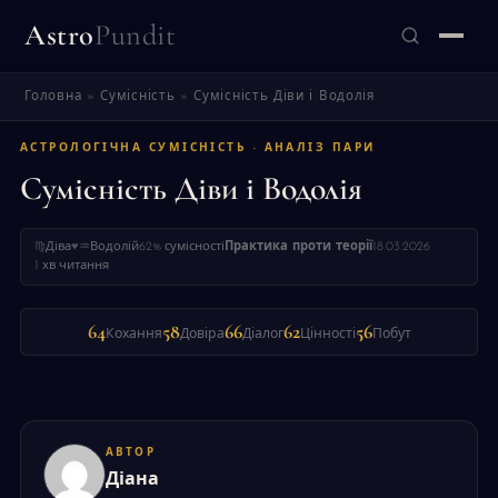
Astro
Pundit
Головна
»
Сумісність
»
Сумісність Діви і Водолія
ЗНАЙТИ
АСТРОЛОГІЧНА СУМІСНІСТЬ · АНАЛІЗ ПАРИ
Сумісність Діви і Водолія
♍
Діва
♥
♒
Водолій
62% сумісності
Практика проти теорії
18.03.2026
1 хв читання
64
58
66
62
56
Кохання
Довіра
Діалог
Цінності
Побут
АВТОР
Діана