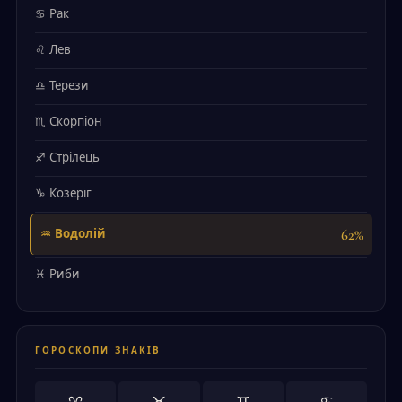
♋ Рак
♌ Лев
♎ Терези
♏ Скорпіон
♐ Стрілець
♑ Козеріг
62%
♒ Водолій
♓ Риби
ГОРОСКОПИ ЗНАКІВ