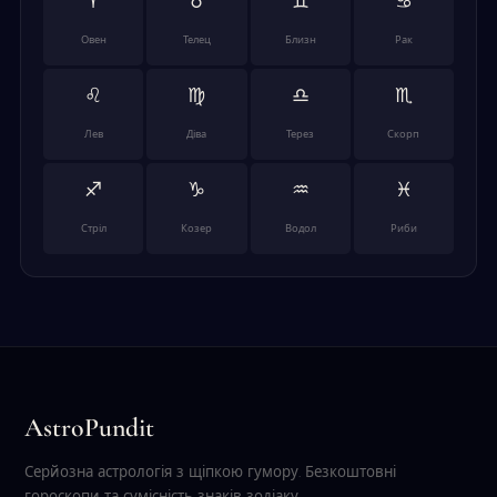
♈
♉
♊
♋
Овен
Телец
Близн
Рак
♌
♍
♎
♏
Лев
Діва
Терез
Скорп
♐
♑
♒
♓
Стріл
Козер
Водол
Риби
AstroPundit
Серйозна астрологія з щіпкою гумору. Безкоштовні