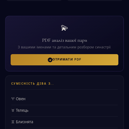
💫
PDF аналіз вашої пари
З вашими іменами та детальним розбором синастрії.
ОТРИМАТИ PDF
СУМІСНІСТЬ ДІВА З...
♈ Овен
♉ Телець
♊ Близнята