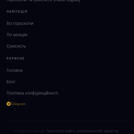
гороскопи та сумісність знаків зодіаку.
НАВІГАЦІЯ
Всі гороскопи
По місяцях
Сумісність
КОРИСНЕ
Головна
Блог
Політика конфіденційності
Telegram
© 2026 AstroPundit. Гороскопи мають розважальний характер.