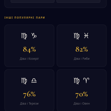
ІНШІ ПОПУЛЯРНІ ПАРИ
♍ ♑
♍ ♓
84%
82%
Діва і Козеріг
Діва і Риби
♍ ♎
♍ ♈
76%
70%
Діва і Терези
Діва і Овен