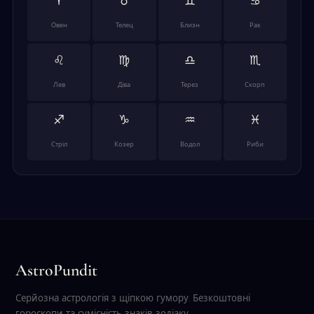
♈
♉
♊
♋
Овен
Телец
Близн
Рак
♌
♍
♎
♏
Лев
Діва
Терез
Скорп
♐
♑
♒
♓
Стріл
Козер
Водол
Риби
AstroPundit
Серйозна астрологія з щіпкою гумору. Безкоштовні