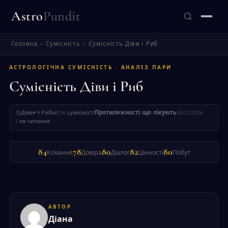
Astro
Pundit
Головна
»
Сумісність
»
Сумісність Діви і Риб
ЗНАЙТИ
АСТРОЛОГІЧНА СУМІСНІСТЬ · АНАЛІЗ ПАРИ
Сумісність Діви і Риб
♍
Діва
♥
♓
Риби
82% сумісності
Протилежності що лікують
18.03.2026
1 хв читання
84
78
80
82
80
Кохання
Довіра
Діалог
Цінності
Побут
АВТОР
Діана