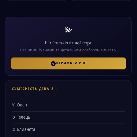
💫
PDF аналіз вашої пари
З вашими іменами та детальним розбором синастрії.
ОТРИМАТИ PDF
СУМІСНІСТЬ ДІВА З...
♈ Овен
♉ Телець
♊ Близнята