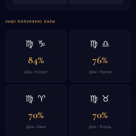
ІНШІ ПОПУЛЯРНІ ПАРИ
♍ ♑
♍ ♎
84%
76%
Діва і Козеріг
Діва і Терези
♍ ♈
♍ ♉
70%
70%
Діва і Овен
Діва і Телець