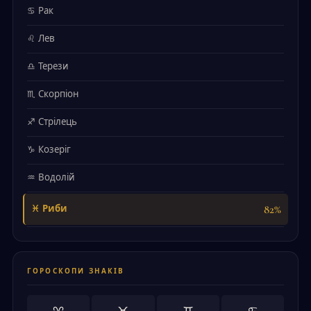
♋ Рак
♌ Лев
♎ Терези
♏ Скорпіон
♐ Стрілець
♑ Козеріг
♒ Водолій
82%
♓ Риби
ГОРОСКОПИ ЗНАКІВ