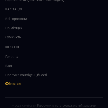
гороскопи та сумісність знаків зодіаку.
НАВІГАЦІЯ
Всі гороскопи
По місяцях
Сумісність
КОРИСНЕ
Головна
Блог
Політика конфіденційності
Telegram
© 2026 AstroPundit. Гороскопи мають розважальний характер.