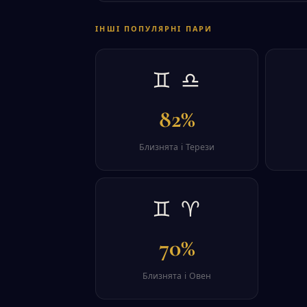
ІНШІ ПОПУЛЯРНІ ПАРИ
♊ ♎
82%
Близнята і Терези
♊ ♈
70%
Близнята і Овен