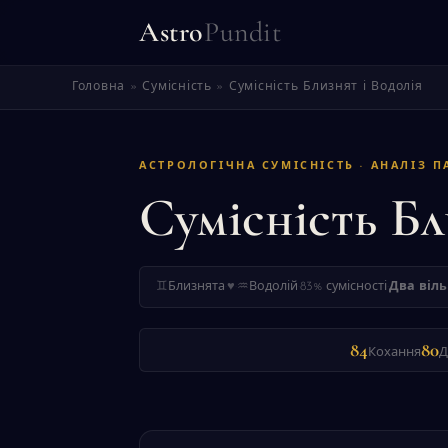
Astro
Pundit
Головна
»
Сумісність
»
Сумісність Близнят і Водолія
АСТРОЛОГІЧНА СУМІСНІСТЬ · АНАЛІЗ П
Сумісність Бл
♊
Близнята
·
♥
·
♒
Водолій
·
83% сумісності
·
Два віль
84
80
Кохання
Д