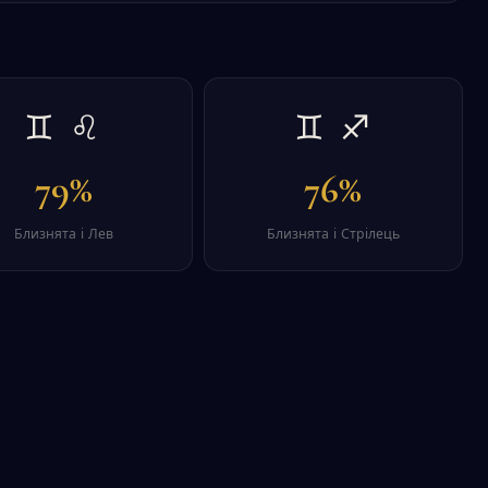
♊ ♌
♊ ♐
79%
76%
Близнята і Лев
Близнята і Стрілець