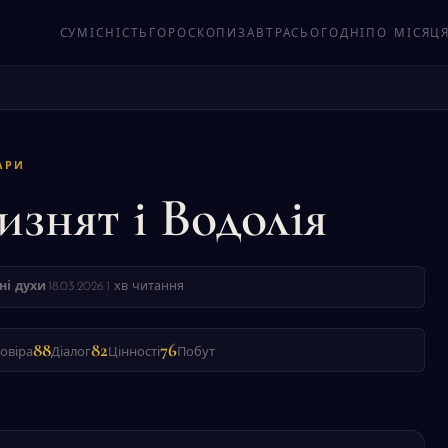
СУМІСНІСТЬ
ГОРОСКОПИ
ЗАВТРА
СЬОГОДНІ
ПО МІСЯЦ
АРИ
изнят і Водолія
ні духи
·
18.03.2026
·
1 хв читання
88
82
76
овіра
Діалог
Цінності
Побут