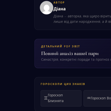
АВТОР
Діана
Діана — авторка, яка щиро вірить
лише від дати народження, а й в
ДЕТАЛЬНИЙ PDF ЗВІТ
Повний аналіз вашої пари
Синастрія, конкретні поради та прогноз н
ГОРОСКОПИ ЦИХ ЗНАКІВ
Гороскоп
♊
♒
Гороскоп Во
Близнята