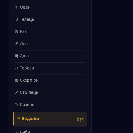
♈ Овен
♉ Телець
♋ Рак
♌ Лев
♍ Діва
♎ Терези
♏ Скорпіон
♐ Стрілець
♑ Козеріг
83%
♒ Водолій
♓ Риби