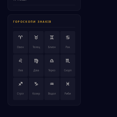
ГОРОСКОПИ ЗНАКІВ
♈
♉
♊
♋
Овен
Телец
Близн
Рак
♌
♍
♎
♏
Лев
Діва
Терез
Скорп
♐
♑
♒
♓
Стріл
Козер
Водол
Риби