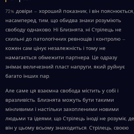
72% довіри — хороший показник, і він пояснюється,
насамперед, тим, що обидва знаки розуміють
свободу однаково. Ні Близнята, ні Стрілець не
схильні до патологічних ревнощів і контролю —
кожен сам цінує незалежність і тому не
намагається обмежити партнера. Це одразу
знімає величезний пласт напруги, який руйнує
багато інших пар.
Але саме ця взаємна свобода містить у собі і
вразливість. Близнята можуть бути такими
мінливими і настільки захопленими новими
людьми та ідеями, що Стрілець іноді не розуміє, д
він у цьому всьому знаходиться. Стрілець, своєю