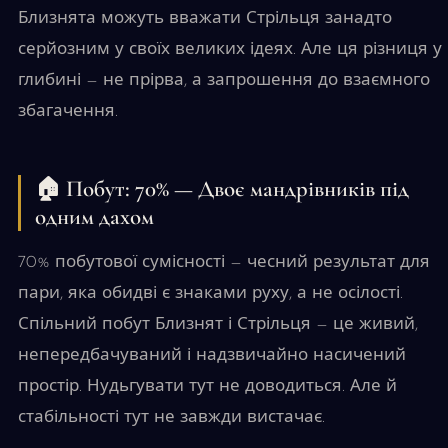
Близнята можуть вважати Стрільця занадто
серйозним у своїх великих ідеях. Але ця різниця у
глибині — не прірва, а запрошення до взаємного
збагачення.
🏠 Побут: 70% — Двоє мандрівників під
одним дахом
70% побутової сумісності — чесний результат для
пари, яка обидві є знаками руху, а не осілості.
Спільний побут Близнят і Стрільця — це живий,
непередбачуваний і надзвичайно насичений
простір. Нудьгувати тут не доводиться. Але й
стабільності тут не завжди вистачає.