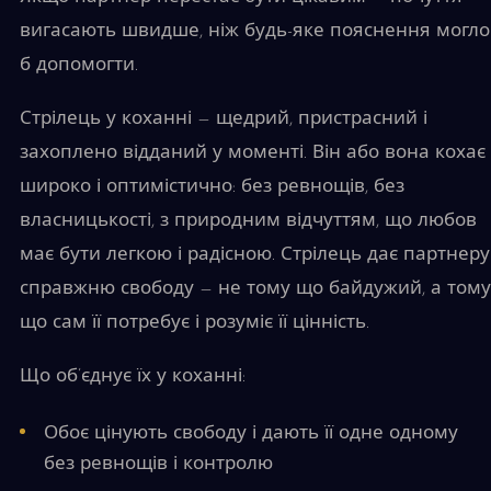
вигасають швидше, ніж будь-яке пояснення могло
б допомогти.
Стрілець у коханні — щедрий, пристрасний і
захоплено відданий у моменті. Він або вона кохає
широко і оптимістично: без ревнощів, без
власницькості, з природним відчуттям, що любов
має бути легкою і радісною. Стрілець дає партнеру
справжню свободу — не тому що байдужий, а тому
що сам її потребує і розуміє її цінність.
Що об’єднує їх у коханні:
Обоє цінують свободу і дають її одне одному
без ревнощів і контролю