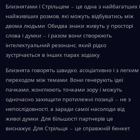
Близнятами і Стрільцем — це одна з найбагатших 
найживіших розмов, які можуть відбуватись між
двома людьми. Обидва знаки живуть у просторі
слова і думки — і разом вони створюють
інтелектуальний резонанс, який рідко
зустрічається в інших парах зодіаку.
Близнята говорять швидко, асоціативно і з легким
переходом між темами. Вони генерують ідеї
пачками, жонглюють точками зору і можуть
одночасно захищати протилежні позиції — не з
непослідовності, а заради самої насолоди від
живої думки. Для більшості партнерів це
виснажує. Для Стрільця — це справжній бенкет.