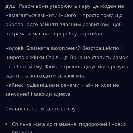
душі. Разом вони утворюють пару, де жоден не
намагається змінити іншого — просто тому, що
обоє занадто зайняті власним розвитком, щоб
витрачати час на переробку партнера.
Чоловік Близнята захоплений безстрашністю і
широтою жінки Стрільця. Вона не ставить рамок —
ні собі, ні йому. Жінка Стрілець цінує його розум і
здатність знаходити зв’язок між
найнесподіванішими речами — він ніколи не
занудний і завжди здивує.
Сильні сторони цього союзу:
Спільна жага до пізнання, подорожей і нових
вражень