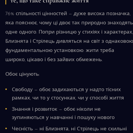
те, що таке справжнє життя
76% спільності цінностей — дуже висока позначка,
яка пояснює, чому ці двоє так природно знаходять
одне одного. Попри різницю у стихіях і характерах,
Близнята і Стрілець дивляться на світ з однаково
фундаментальною установкою: жити треба
широко, цікаво і без зайвих обмежень.
Обоє цінують:
Свободу — обоє задихаються у надто тісних
рамках, чи то у стосунках, чи у способі життя
Знання і розвиток — обоє ніколи не
зупиняються у навчанні і пошуку нового
Чесність — ні Близнята, ні Стрілець не схильні