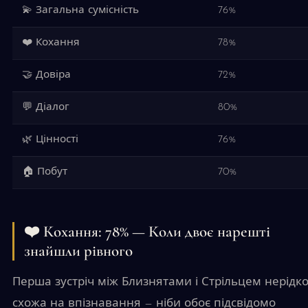
💫 Загальна сумісність
76%
❤️ Кохання
78%
🤝 Довіра
72%
💬 Діалог
80%
🌿 Цінності
76%
🏠 Побут
70%
❤️ Кохання: 78% — Коли двоє нарешті
знайшли рівного
Перша зустріч між Близнятами і Стрільцем нерідк
схожа на впізнавання — ніби обоє підсвідомо