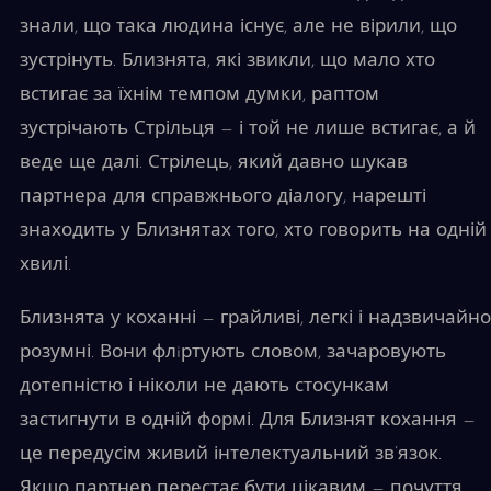
знали, що така людина існує, але не вірили, що
зустрінуть. Близнята, які звикли, що мало хто
встигає за їхнім темпом думки, раптом
зустрічають Стрільця — і той не лише встигає, а й
веде ще далі. Стрілець, який давно шукав
партнера для справжнього діалогу, нарешті
знаходить у Близнятах того, хто говорить на одній
хвилі.
Близнята у коханні — грайливі, легкі і надзвичайно
розумні. Вони флiртують словом, зачаровують
дотепністю і ніколи не дають стосункам
застигнути в одній формі. Для Близнят кохання —
це передусім живий інтелектуальний зв’язок.
Якщо партнер перестає бути цікавим — почуття