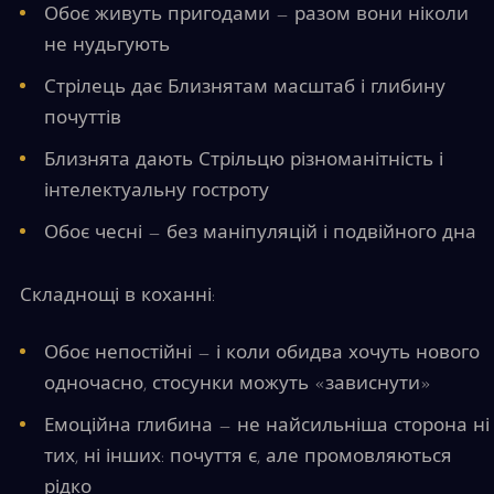
Обоє живуть пригодами — разом вони ніколи
не нудьгують
Стрілець дає Близнятам масштаб і глибину
почуттів
Близнята дають Стрільцю різноманітність і
інтелектуальну гостроту
Обоє чесні — без маніпуляцій і подвійного дна
Складнощі в коханні:
Обоє непостійні — і коли обидва хочуть нового
одночасно, стосунки можуть «зависнути»
Емоційна глибина — не найсильніша сторона ні
тих, ні інших: почуття є, але промовляються
рідко