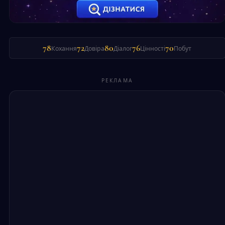
78
72
80
76
70
Кохання
Довіра
Діалог
Цінності
Побут
РЕКЛАМА