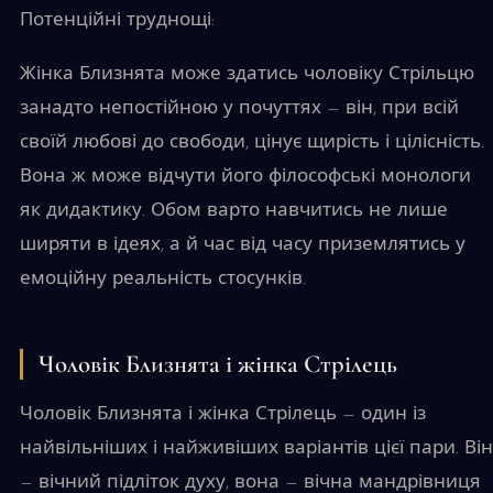
Потенційні труднощі:
Жінка Близнята може здатись чоловіку Стрільцю
занадто непостійною у почуттях — він, при всій
своїй любові до свободи, цінує щирість і цілісність.
Вона ж може відчути його філософські монологи
як дидактику. Обом варто навчитись не лише
ширяти в ідеях, а й час від часу приземлятись у
емоційну реальність стосунків.
Чоловік Близнята і жінка Стрілець
Чоловік Близнята і жінка Стрілець — один із
найвільніших і найживіших варіантів цієї пари. Він
— вічний підліток духу, вона — вічна мандрівниця