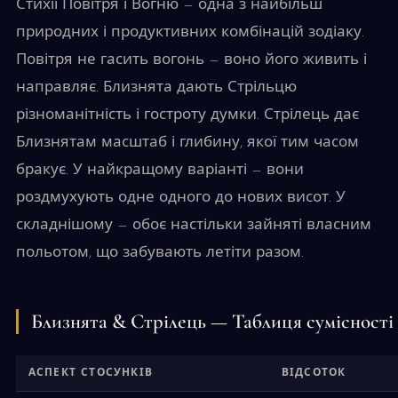
Стихії Повітря і Вогню — одна з найбільш
природних і продуктивних комбінацій зодіаку.
Повітря не гасить вогонь — воно його живить і
направляє. Близнята дають Стрільцю
різноманітність і гостроту думки. Стрілець дає
Близнятам масштаб і глибину, якої тим часом
бракує. У найкращому варіанті — вони
роздмухують одне одного до нових висот. У
складнішому — обоє настільки зайняті власним
польотом, що забувають летіти разом.
Близнята & Стрілець — Таблиця сумісності
АСПЕКТ СТОСУНКІВ
ВІДСОТОК