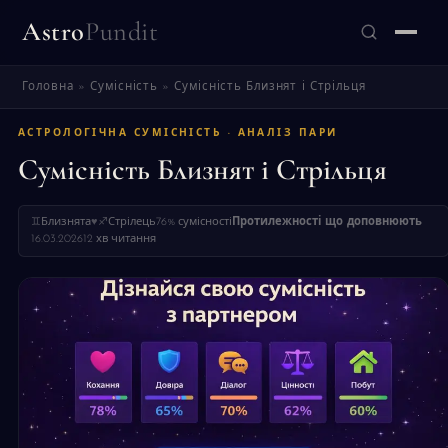
Astro
Pundit
Головна
»
Сумісність
»
Сумісність Близнят і Стрільця
ЗНАЙТИ
АСТРОЛОГІЧНА СУМІСНІСТЬ · АНАЛІЗ ПАРИ
Сумісність Близнят і Стрільця
♊
Близнята
♥
♐
Стрілець
76% сумісності
Протилежності що доповнюють
16.03.2026
12 хв читання