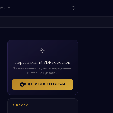
ЯХ
БЛОГ
ЗНАЙТИ
✨
Персональний PDF гороскоп
З твоїм іменем та датою народження.
12 сторінок деталей.
ВІДКРИТИ В TELEGRAM
З БЛОГУ