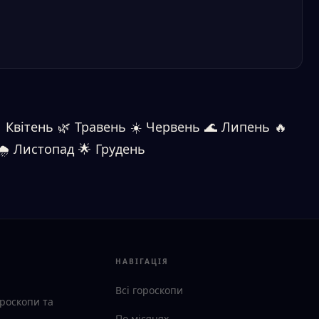

Квітень
🌿
Травень
☀️
Червень
🌊
Липень
🔥
🌧
Листопад
🌟
Грудень
НАВІГАЦІЯ
Всі гороскопи
ороскопи та