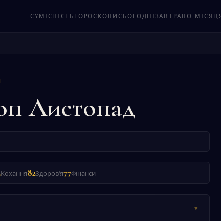
СУМІСНІСТЬ
ГОРОСКОПИ
СЬОГОДНІ
ЗАВТРА
ПО МІСЯЦ
П
оп Листопад
2
82
77
Кохання
Здоров'я
Фінанси