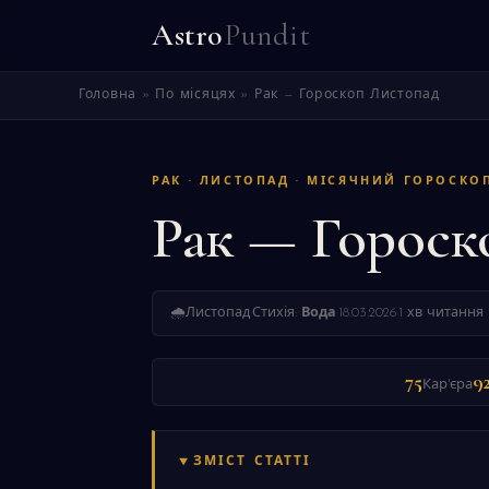
Astro
Pundit
Головна
»
По місяцях
»
Рак — Гороскоп Листопад
РАК · ЛИСТОПАД · МІСЯЧНИЙ ГОРОСКО
Рак — Гороск
🌧
Листопад
·
Стихія:
Вода
·
18.03.2026
·
1 хв читання
75
9
Кар'єра
ЗМІСТ СТАТТІ