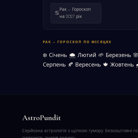
Рак — Гороскоп
♋
на 2027 рік
РАК — ГОРОСКОП ПО МІСЯЦЯХ
❄️
Січень
🌨
Лютий
🌱
Березень

Серпень
🍂
Вересень
🍁
Жовтень
AstroPundit
Серйозна астрологія з щіпкою гумору. Безкоштовні г