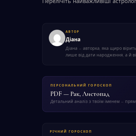
Перелічіть найважливіші астролог
АВТОР
Діана
Діана — авторка, яка щиро вірить
лише від дати народження, а й в
ПЕРСОНАЛЬНИЙ ГОРОСКОП
PDF — Рак, Листопад
Детальний аналіз з твоїм іменем — прямо
РІЧНИЙ ГОРОСКОП