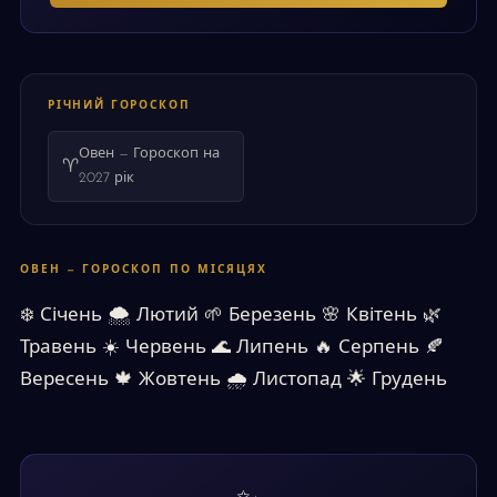
РІЧНИЙ ГОРОСКОП
Овен — Гороскоп на
♈
2027 рік
ОВЕН — ГОРОСКОП ПО МІСЯЦЯХ
❄️
Січень
🌨
Лютий
🌱
Березень
🌸
Квітень
🌿
Травень
☀️
Червень
🌊
Липень
🔥
Серпень
🍂
Вересень
🍁
Жовтень
🌧
Листопад
🌟
Грудень