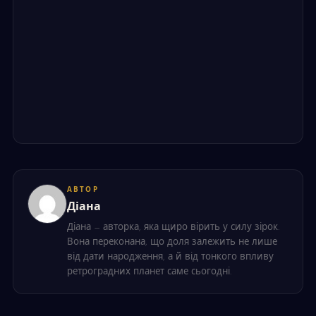
АВТОР
Діана
Діана — авторка, яка щиро вірить у силу зірок.
Вона переконана, що доля залежить не лише
від дати народження, а й від тонкого впливу
ретроградних планет саме сьогодні.