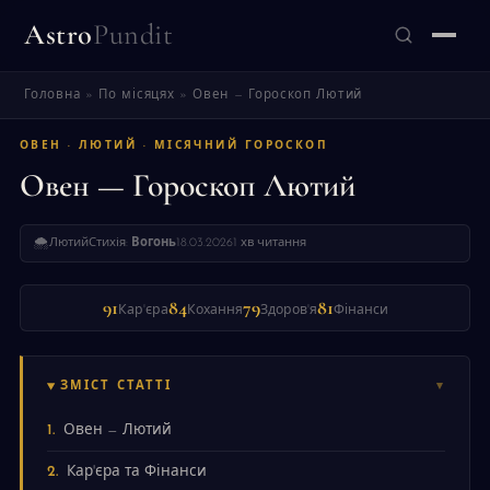
Astro
Pundit
Головна
»
По місяцях
»
Овен — Гороскоп Лютий
ЗНАЙТИ
ОВЕН · ЛЮТИЙ · МІСЯЧНИЙ ГОРОСКОП
Овен — Гороскоп Лютий
🌨
Лютий
Стихія:
Вогонь
18.03.2026
1 хв читання
91
84
79
81
Кар'єра
Кохання
Здоров'я
Фінанси
ЗМІСТ СТАТТІ
Овен — Лютий
Кар'єра та Фінанси