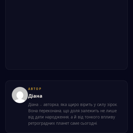
АВТОР
Діана
Діана — авторка, яка щиро вірить у силу зірок.
Вона переконана, що доля залежить не лише
від дати народження, а й від тонкого впливу
ретроградних планет саме сьогодні.