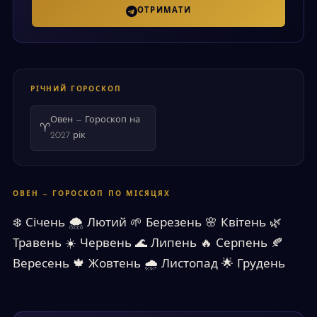
ОТРИМАТИ
РІЧНИЙ ГОРОСКОП
Овен — Гороскоп на
♈
2027 рік
ОВЕН — ГОРОСКОП ПО МІСЯЦЯХ
❄️
Січень
🌨
Лютий
🌱
Березень
🌸
Квітень
🌿
Травень
☀️
Червень
🌊
Липень
🔥
Серпень
🍂
Вересень
🍁
Жовтень
🌧
Листопад
🌟
Грудень