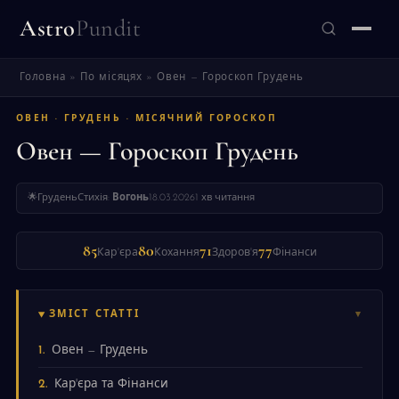
Astro
Pundit
Головна
»
По місяцях
»
Овен — Гороскоп Грудень
ЗНАЙТИ
ОВЕН · ГРУДЕНЬ · МІСЯЧНИЙ ГОРОСКОП
Овен — Гороскоп Грудень
🌟
Грудень
Стихія:
Вогонь
18.03.2026
1 хв читання
85
80
71
77
Кар'єра
Кохання
Здоров'я
Фінанси
ЗМІСТ СТАТТІ
Овен — Грудень
Кар'єра та Фінанси