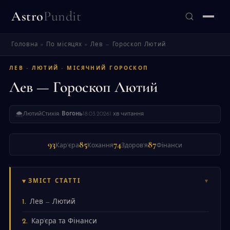
Astro
Pundit
Головна
»
По місяцях
»
Лев — Гороскоп Лютий
ЗНАЙТИ
ЛЕВ · ЛЮТИЙ · МІСЯЧНИЙ ГОРОСКОП
Лев — Гороскоп Лютий
🌨
Лютий
Стихія:
Вогонь
18.03.2026
1 хв читання
93
85
74
87
Кар'єра
Кохання
Здоров'я
Фінанси
ЗМІСТ СТАТТІ
Лев — Лютий
Кар'єра та Фінанси