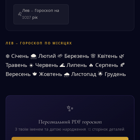
Лев — Гороскоп на
♌
2027 рік
ЛЕВ — ГОРОСКОП ПО МІСЯЦЯХ
❄️
Січень
🌨
Лютий
🌱
Березень
🌸
Квітень
🌿
Травень
☀️
Червень
🌊
Липень
🔥
Серпень
🍂
Вересень
🍁
Жовтень
🌧
Листопад
🌟
Грудень
✨
Персональний PDF гороскоп
З твоїм іменем та датою народження. 12 сторінок деталей.