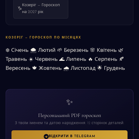
Козеріг — Гороскоп
♑
на 2027 рік
КОЗЕРІГ — ГОРОСКОП ПО МІСЯЦЯХ
❄️
Січень
🌨
Лютий
🌱
Березень
🌸
Квітень
🌿
Травень
☀️
Червень
🌊
Липень
🔥
Серпень
🍂
Вересень
🍁
Жовтень
🌧
Листопад
🌟
Грудень
✨
Персональний PDF гороскоп
З твоїм іменем та датою народження. 12 сторінок деталей.
ВІДКРИТИ В TELEGRAM