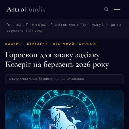
Astro
Pundit
Головна
»
По місяцях
»
Гороскоп для знаку зодіаку Козеріг на
ЗНАЙТИ
березень 2026 року
КОЗЕРІГ · БЕРЕЗЕНЬ · МІСЯЧНИЙ ГОРОСКОП
Гороскоп для знаку зодіаку
Козеріг на березень 2026 року
🌱
Березень
Стихія:
Земля
18.03.2026
4 хв читання