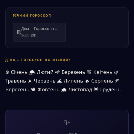
РІЧНИЙ ГОРОСКОП
Діва — Гороскоп на
♍
2027 рік
ДІВА — ГОРОСКОП ПО МІСЯЦЯХ
❄️
Січень
🌨
Лютий
🌱
Березень
🌸
Квітень
🌿
Травень
☀️
Червень
🌊
Липень
🔥
Серпень
🍂
Вересень
🍁
Жовтень
🌧
Листопад
🌟
Грудень
✨