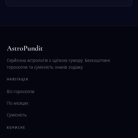
AstroPundit
Серйозна астрологія з щіпкою гумору. Безкоштовні
гороскопи та сумісність знаків зодіаку.
НАВІГАЦІЯ
Всі гороскопи
По місяцях
Сумісність
КОРИСНЕ