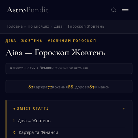
Astro
Pundit
Головна
»
По місяцях
»
Діва — Гороскоп Жовтень
ЗНАЙТИ
ДІВА · ЖОВТЕНЬ · МІСЯЧНИЙ ГОРОСКОП
Діва — Гороскоп Жовтень
🍁
Жовтень
Стихія:
Земля
18.03.2026
1 хв читання
82
72
88
83
Кар'єра
Кохання
Здоров'я
Фінанси
ЗМІСТ СТАТТІ
Діва — Жовтень
Кар'єра та Фінанси