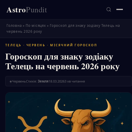
Astro
Pundit
Головна
»
По місяцях
»
Гороскоп для знаку зодіаку Телець на
ЗНАЙТИ
червень 2026 року
ТЕЛЕЦЬ · ЧЕРВЕНЬ · МІСЯЧНИЙ ГОРОСКОП
Гороскоп для знаку зодіаку
Телець на червень 2026 року
☀️
Червень
Стихія:
Земля
18.03.2026
3 хв читання