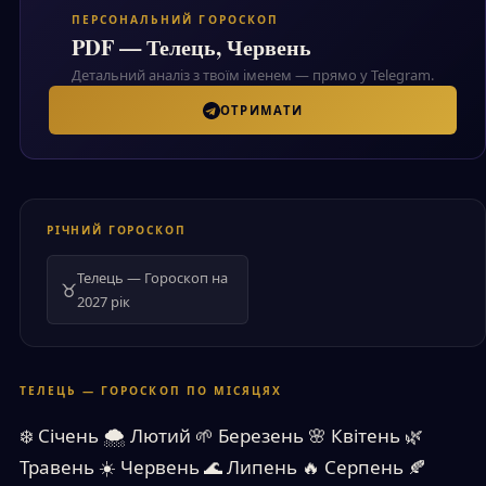
ПЕРСОНАЛЬНИЙ ГОРОСКОП
PDF — Телець, Червень
Детальний аналіз з твоїм іменем — прямо у Telegram.
ОТРИМАТИ
РІЧНИЙ ГОРОСКОП
Телець — Гороскоп на
♉
2027 рік
ТЕЛЕЦЬ — ГОРОСКОП ПО МІСЯЦЯХ
❄️
Січень
🌨
Лютий
🌱
Березень
🌸
Квітень
🌿
Травень
☀️
Червень
🌊
Липень
🔥
Серпень
🍂