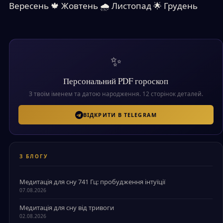
Вересень
🍁
Жовтень
🌧
Листопад
🌟
Грудень
✨
Персональний PDF гороскоп
З твоїм іменем та датою народження. 12 сторінок деталей.
ВІДКРИТИ В TELEGRAM
З БЛОГУ
Медитація для сну 741 Гц: пробудження інтуїції
07.08.2026
Медитація для сну від тривоги
02.08.2026